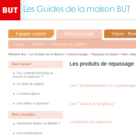
Equiper cuisine
Univers lavage
Séjour - Bu
Laver
Sécher
Repasser & Aspirer
Webzine But - Les Guides de la Maison
>
Univers lavage
>
Repasser & Aspirer
>
Bien utilis
Les produits de repassage
Bien choisir
Fer, centrale pressing ou
presse à repasser ?
Le débit de vapeur
Les "préparateurs au repassage
La bonne glisse
Les "aides à la glisse"
Les tables à repasser
Bien connaître
L'amidon en aérosol
Autonomie limitée ou illimitée ?
Les températures