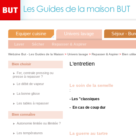
Equiper cuisine
Univers lavage
Séjour - Bu
Laver
Sécher
Repasser & Aspirer
Webzine But - Les Guides de la Maison
>
Univers lavage
>
Repasser & Aspirer
>
Bien utilis
L'entretien
Bien choisir
Fer, centrale pressing ou
presse à repasser ?
Le débit de vapeur
Le soin de la semelle
:
La bonne glisse
- Les "classiques
Les tables à repasser
- En cas de coup dur
Bien connaître
Autonomie limitée ou illimitée ?
La guerre au tartre
Les températures